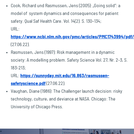
Cook, Richard und Rasmussen, Jens (2005): „Going solid“: a
model of system dynamics and consequences for patient
safety. Qual Saf Health Care. Vol. 14(2). S. 130–134;
URL:
https://www.ncbi.nlm.nih.gov/pmc/articles/PMC1743994/pdf/
(27.06.22).
Rasmussen, Jens (1997): Risk management in a dynamic
society: A modelling problem. Safety Science Vol. 27, Nr. 2-3, S.
183-213;
URL:
https://sunnyday.mit.edu/16.863/rasmussen-
safetyscience.pdf
(27.06.22).
Vaughan, Diane (1986): The Challenger launch decision: risky
technology, culture, and deviance at NASA. Chicago: The
University of Chicago Press.