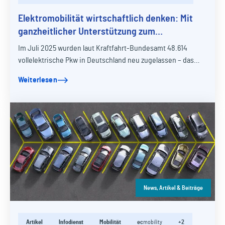
Elektromobilität wirtschaftlich denken: Mit
ganzheitlicher Unterstützung zum
klimafreundlichen Fuhrpark
Im Juli 2025 wurden laut Kraftfahrt-Bundesamt 48.614
vollelektrische Pkw in Deutschland neu zugelassen – das
entspricht einem Anteil von 18,4 Prozent…
Weiterlesen
News, Artikel & Beiträge
Artikel
Infodienst
Mobilität
ec
mobility
+2