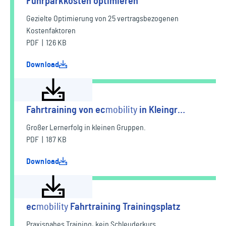
Fuhrparkkosten optimieren
Gezielte Optimierung von 25 vertragsbezogenen
Kostenfaktoren
PDF | 126 KB
Download
Fahrtraining von
ec
mobility
in Kleingr…
Großer Lernerfolg in kleinen Gruppen.
PDF | 187 KB
Download
ec
mobility
Fahrtraining Trainingsplatz
Praxisnahes Training, kein Schleuderkurs