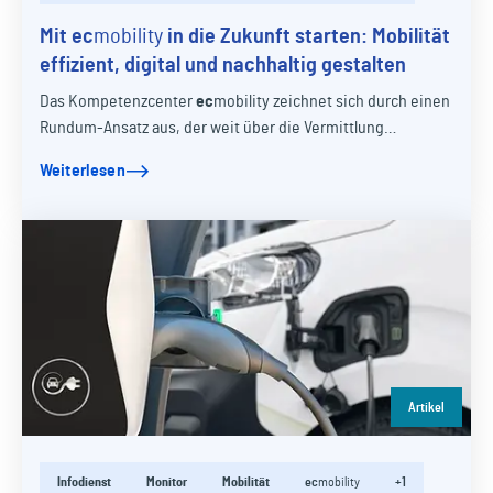
Mit
ec
mobility
in die Zukunft starten: Mobilität
effizient, digital und nachhaltig gestalten
Das Kompetenzcenter
ec
mobility
zeichnet sich durch einen
Rundum-Ansatz aus, der weit über die Vermittlung
geeigneter Versicherungen hinausgeht. Das…
Weiterlesen
Artikel
Infodienst
Monitor
Mobilität
ec
mobility
+1