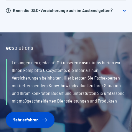
Managerhaftpflichtversicherung auftreten, aber während
Kann die D&O-Versicherung auch im Ausland gelten?
der Vertragslaufzeit verursacht wurden. Dies ist besonders
Schäden durch vorsätzliches oder grob fahrlässiges
wichtig für Führungskräfte, die das Unternehmen
Verhalten
verlassen oder in den Ruhestand gehen.
Schäden durch strafbare Handlungen
Ja, viele Managerhaftpflichtversicherungen bieten auch
Schäden, die durch bereits bekannte Risiken verursacht
internationalen Versicherungsschutz an, insbesondere für
ec
solutions
werden, die nicht behoben wurden
Unternehmen, die weltweit tätig sind. Es ist jedoch
Vertragsstrafen und Bußgelder
wichtig, die genauen Bedingungen im
Lösungen neu gedacht! Mit unseren
ec
solutions
bieten wir
Versicherungsvertrag zu prüfen.
Ihnen komplette Ökosysteme, die mehr als nur
Versicherungen beinhalten. Hier beraten Sie Fachexperten
mit tiefreichendem Know-how individuell zu Ihrer Situation
und Ihrem konkreten Bedarf und unterstützen Sie umfassend
mit maßgeschneiderten Dienstleistungen und Produkten
Mehr erfahren