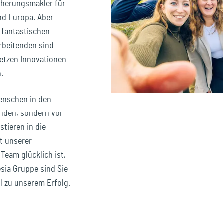
icherungsmakler für
nd Europa. Aber
e fantastischen
rbeitenden sind
setzen Innovationen
.
Menschen in den
unden, sondern vor
stieren in die
t unserer
Team glücklich ist,
esia Gruppe sind Sie
l zu unserem Erfolg.