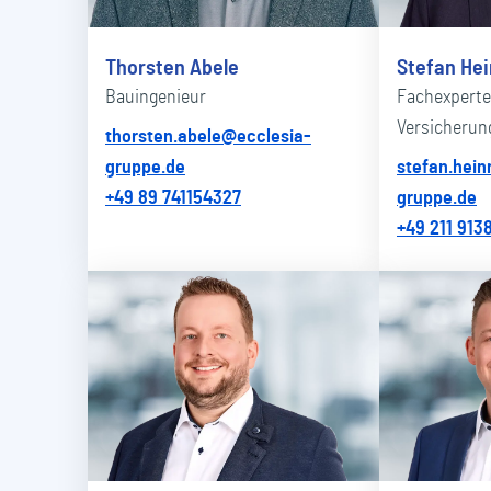
Thorsten Abele
Stefan Hei
Bauingenieur
Fachexperte
Versicherun
thorsten.abele@ecclesia-
gruppe.de
stefan.hein
+49 89 741154327
gruppe.de
+49 211 913