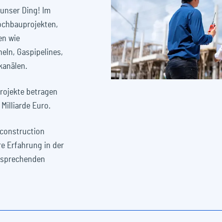
unser Ding! Im
ochbauprojekten,
en wie
eln, Gaspipelines,
kanälen.
rojekte betragen
 Milliarde Euro.
construction
re Erfahrung in der
tsprechenden