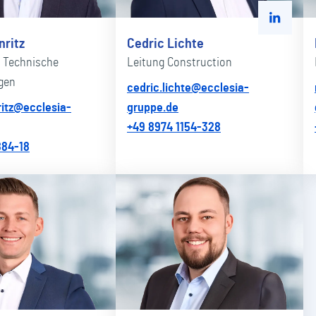
Zu Linke
nritz
Cedric Lichte
 Technische
Leitung Construction
gen
cedric.lichte@ecclesia-
ritz@ecclesia-
gruppe.de
+49 8974 1154-328
884-18