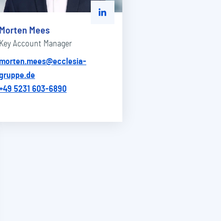
d-In-Kanal von Cedric Lichte
Zu Linked-In-Kanal von Morten Me
Morten Mees
Key Account Manager
morten.mees@ecclesia-
gruppe.de
+49 5231 603-6890