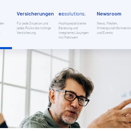
Versicherungen
ec
solutions.
Newsroom
den
Für jede Situation und
Hochspezialisierte
News, Medien,
jedes Risiko die richtige
Beratung und
Hintergrundinformatio
e
Versicherung
integrierte Lösungen
und Events
mit Mehrwert
Gesundheit
ec
Artikel & Beiträge
Historie
Offene Stellen
analytics
IKOBERATUNG & RISIKOMANAGEMENT
RIEB & EIGENTUM
ntion statt Reaktion – wir schützen unsere Kunden, ihre Werte und ihre
rn Sie Ihr Unternehmen mit maßgeschneiderten Versicherungslösungen ab
Industrie & Gewerbe
ec
Presseinformation
Über uns
Menschen bei Ecclesia
construction
enz durch eine umfassende Risikoberatung, damit Schäden gar nicht erst
n wir Ihnen umfassende Schutzlösungen für Ihren Betrieb und Ihr Eigentu
tehen.
tliche konzentrieren können: Der Erfolg Ihres Unternehmens.
Kirche
ec
Events & Webinare
Standorte
cyber
herrenhaftpflichtversicherung
Bet
Soziales
ec
Magazine & Downloads
International vernetzt
financial_lines