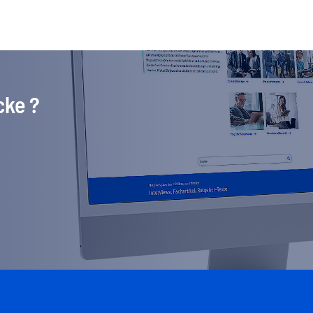
cke ?