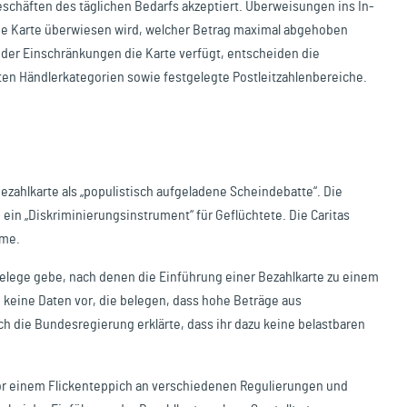
 Geschäften des täglichen Bedarfs akzeptiert. Überweisungen ins In-
 die Karte überwiesen wird, welcher Betrag maximal abgehoben
der Einschränkungen die Karte verfügt, entscheiden die
en Händlerkategorien sowie festgelegte Postleitzahlenbereiche.
Bezahlkarte als „populistisch aufgeladene Scheindebatte“. Die
ein „Diskriminierungsinstrument“ für Geflüchtete. Die Caritas
hme.
elege gebe, nach denen die Einführung einer Bezahlkarte zu einem
n keine Daten vor, die belegen, dass hohe Beträge aus
ch die Bundesregierung erklärte, dass ihr dazu keine belastbaren
or einem Flickenteppich an verschiedenen Regulierungen und