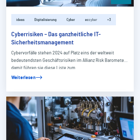
ideas
Digitalisierung
Cyber
ec
cyber
+3
Cyberrisiken – Das ganzheitliche IT-
Sicherheitsmanagement
Cybervorfälle stehen 2024 auf Platz eins der weltweit
bedeutendsten Geschäftsrisiken im Allianz Risk Barometer –
damit führen sie diese Liste zum…
Weiterlesen