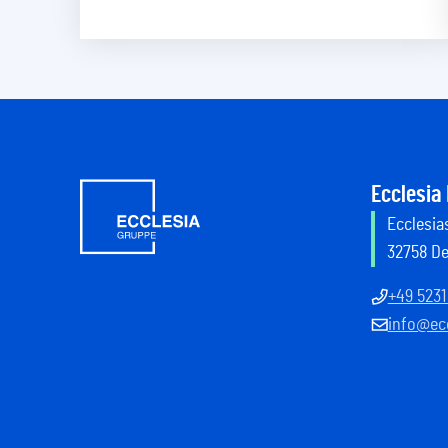
Ecclesia
Ecclesias
32758 D
+49 5231
info@ecc