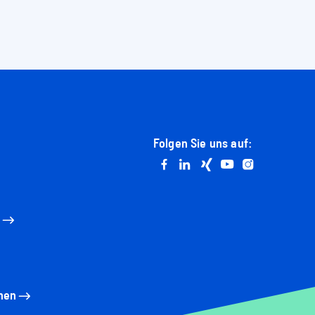
Folgen Sie uns auf:
Go to facebook
Go to linkedin
Go to xing
Go to youtube
Go to instag
n
nen