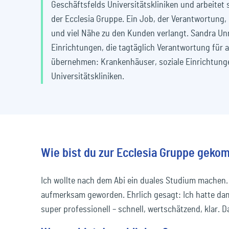
Geschäftsfelds Universitätskliniken und arbeitet s
und passende Lösungen für Sie und Ihre
Veranstaltungen und wichtige Termine.
und was Ecclesia so einzigartig macht.
Ihre persönliche sowie berufliche
Rechts- und
der Ecclesia Gruppe. Ein Job, der Verantwortung,
Geb
Branche entwickeln.
Klicken Sie jetzt rein und bleiben Sie auf dem
Klicken Sie jetzt und entdecken Sie, wer wir
Entwicklung.
Entwicklung von
Schutzlösungen
und viel Nähe zu den Kunden verlangt. Sandra Un
Laufenden!
sind und wofür wir stehen!
Versicherungsprodukten
Pro
Einrichtungen, die tagtäglich Verantwortung für
übernehmen: Krankenhäuser, soziale Einrichtung
Mobilität & Transport
Universitätskliniken.
Schadenmanagement
Digitale Sicherheit &
Ihr Service Portal
Technik
Wie bist du zur Ecclesia Gruppe gek
Mitarbeitende &
Ich wollte nach dem Abi ein duales Studium machen. 
Vorsorge
aufmerksam geworden. Ehrlich gesagt: Ich hatte da
super professionell – schnell, wertschätzend, klar. 