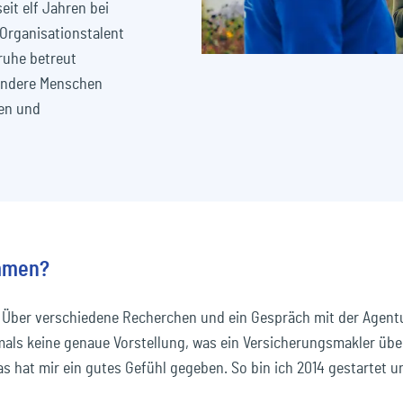
eit elf Jahren bei
 Organisationstalent
äudeversicherung
Inh
Transport & Logistik
ec
Podcasts
Unser Ecclesia-Netzwerk
mobility
ruhe betreut
dukthaftpflichtversicherung
Umw
 andere Menschen
Unser Ecclesia-Netzwerk
ec
Newsletter abonnieren
pension&benefits
en und
ec
travel_risk
ommen?
Über verschiedene Recherchen und ein Gespräch mit der Agentur 
mals keine genaue Vorstellung, was ein Versicherungsmakler ü
Das hat mir ein gutes Gefühl gegeben. So bin ich 2014 gestartet 