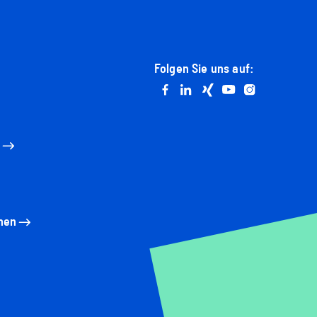
Folgen Sie uns auf:
Go to facebook
Go to linkedin
Go to xing
Go to youtube
Go to instag
n
nen