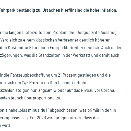
uhrpark beständig zu. Ursachen hierfür sind die hohe Inflation,
 die langen Lieferzeiten ein Problem dar. Der geplante Ausstieg
Vergleich zu einem klassischen Verbrenner deutlich höheren
en Kostendruck für einen Fuhrparkbetreiber deutlich. Auch in der
erzögerungen, was die Standzeiten in der Werkstatt und damit auch
 für die Fahrzeugbeschaffung um 21 Prozent gestiegen und die
ben sich um 17,5 Prozent im Durchschnitt erhöht.
zahlen steigen nur langsam wieder auf das Niveau vor Corona.
haden jedoch überproportional zu.
nis nahe „plus minus Null “ abgeschlossen, was primär in den in
eignissen lag. Für 2023 wird prognostiziert, dass die
 wird.