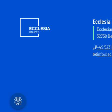
Ecclesia
Ecclesias
32758 D
+49 5231
info@ecc