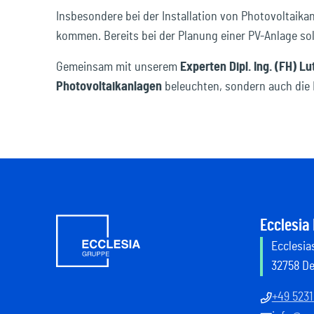
Reisen & Freizeit
Insbesondere bei der Installation von Photovoltaika
kommen. Bereits bei der Planung einer PV-Anlage s
Gemeinsam mit unserem
Experten Dipl. Ing. (FH) Lu
Photovoltaikanlagen
beleuchten, sondern auch die 
Ecclesia
Ecclesias
32758 D
+49 5231