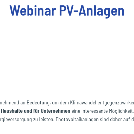
Webinar PV-Anlagen
äudeversicherung
Inh
Transport & Logistik
ec
Podcasts
Unser Ecclesia-Netzwerk
mobility
dukthaftpflichtversicherung
Umw
Unser Ecclesia-Netzwerk
ec
Newsletter abonnieren
pension&benefits
ec
travel_risk
nehmend an Bedeutung, um dem Klimawandel entgegenzuwirken 
e Haushalte und für Unternehmen
eine interessante Möglichkeit
nergieversorgung zu leisten. Photovoltaikanlagen sind daher au