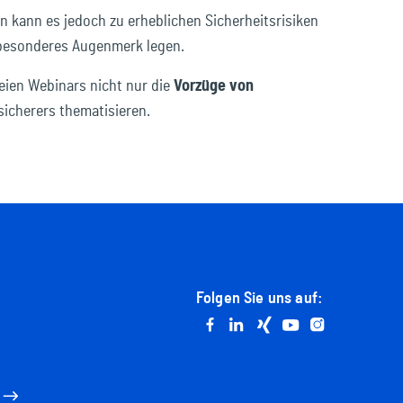
kann es jedoch zu erheblichen Sicherheitsrisiken
 besonderes Augenmerk legen.
ien Webinars nicht nur die
Vorzüge von
sicherers thematisieren.
Folgen Sie uns auf:
Go to facebook
Go to linkedin
Go to xing
Go to youtube
Go to instag
n