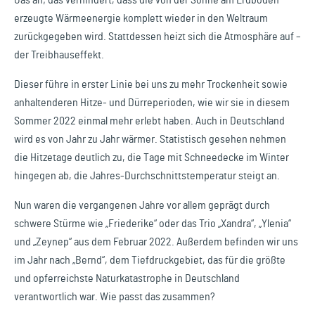
Gas an; das verhindert, dass die von der Sonne am Erdboden
erzeugte Wärmeenergie komplett wieder in den Weltraum
zurückgegeben wird. Stattdessen heizt sich die Atmosphäre auf –
der Treibhauseffekt.
Dieser führe in erster Linie bei uns zu mehr Trockenheit sowie
anhaltenderen Hitze- und Dürreperioden, wie wir sie in diesem
Sommer 2022 einmal mehr erlebt haben. Auch in Deutschland
wird es von Jahr zu Jahr wärmer. Statistisch gesehen nehmen
die Hitzetage deutlich zu, die Tage mit Schneedecke im Winter
hingegen ab, die Jahres-Durchschnittstemperatur steigt an.
Nun waren die vergangenen Jahre vor allem geprägt durch
schwere Stürme wie „Friederike“ oder das Trio „Xandra“, „Ylenia“
und „Zeynep“ aus dem Februar 2022. Außerdem befinden wir uns
im Jahr nach „Bernd“, dem Tiefdruckgebiet, das für die größte
und opferreichste Naturkatastrophe in Deutschland
verantwortlich war. Wie passt das zusammen?