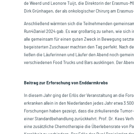
de Weerd und Leonore Tuijt, die Direktorin der Erasmus-MC
Dirk Grünhagen, der als onkologischer Chirurg am Erasmus-
Anschließend wärmten sich die Teilnehmenden gemeinsam a
Run4Daniel 2024 gab. Es war großartig zu sehen, wie sic
alle gemeinsam für einen guten Zweck in Bewegung setzten
begeisterten Zuschauer machten den Tag perfekt. Nach dem
ließen die Läuferinnen und Läufer den Abend noch gemei
verschiedenen Food Trucks und Bars ausklingen. Der Aben
Beitrag zur Erforschung von Enddarmkrebs
In diesem Jahr ging der Erlös der Veranstaltung an die F
erkranken allein in den Niederlanden jedes Jahr etwa 3.5
Forschungen haben gezeigt, dass die zirkulierende Tumor
einer Standardbehandlung zurückkehrt. Prof. Dr. Kees Ve
eine zusätzliche Chemotherapie die Überlebensrate von Pa