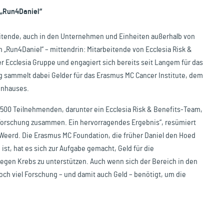
 „Run4Daniel“
eitende, auch in den Unternehmen und Einheiten außerhalb von
„Run4Daniel“ – mittendrin: Mitarbeitende von Ecclesia Risk &
er Ecclesia Gruppe und engagiert sich bereits seit Langem für das
ng sammelt dabei Gelder für das Erasmus MC Cancer Institute, dem
enhauses.
 1.500 Teilnehmenden, darunter ein Ecclesia Risk & Benefits-Team,
 Forschung zusammen. Ein hervorragendes Ergebnis“, resümiert
 Weerd. Die Erasmus MC Foundation, die früher Daniel den Hoed
st, hat es sich zur Aufgabe gemacht, Geld für die
gen Krebs zu unterstützen. Auch wenn sich der Bereich in den
och viel Forschung – und damit auch Geld – benötigt, um die