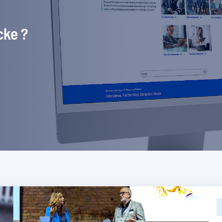
cke ?