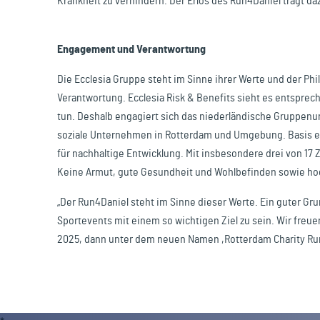
Krankheit zu verhindern. Der Erlös des Run4Daniel trägt da
Engagement und Verantwortung
Die Ecclesia Gruppe steht im Sinne ihrer Werte und der Phi
Verantwortung. Ecclesia Risk & Benefits sieht es entspreche
tun. Deshalb engagiert sich das niederländische Gruppen
soziale Unternehmen in Rotterdam und Umgebung. Basis en
für nachhaltige Entwicklung. Mit insbesondere drei von 17 
Keine Armut, gute Gesundheit und Wohlbefinden sowie ho
„Der Run4Daniel steht im Sinne dieser Werte. Ein guter G
Sportevents mit einem so wichtigen Ziel zu sein. Wir freu
2025, dann unter dem neuen Namen ,Rotterdam Charity Run‘