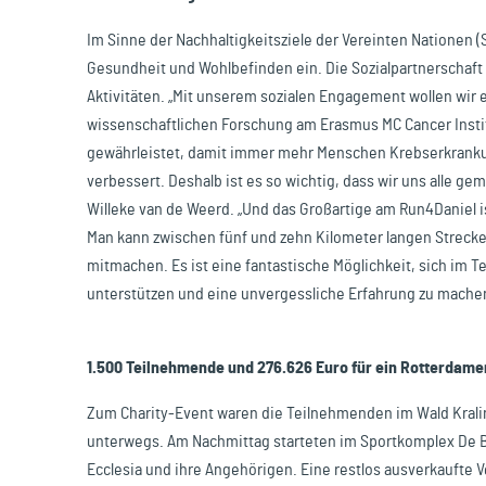
Im Sinne der Nachhaltigkeitsziele der Vereinten Nationen (
Gesundheit und Wohlbefinden ein. Die Sozialpartnerschaft 
Aktivitäten. „Mit unserem sozialen Engagement wollen wir 
wissenschaftlichen Forschung am Erasmus MC Cancer Insti
gewährleistet, damit immer mehr Menschen Krebserkranku
verbessert. Deshalb ist es so wichtig, dass wir uns alle 
Willeke van de Weerd. „Und das Großartige am Run4Daniel is
Man kann zwischen fünf und zehn Kilometer langen Strecken
mitmachen. Es ist eine fantastische Möglichkeit, sich im T
unterstützen und eine unvergessliche Erfahrung zu mache
1.500 Teilnehmende und 276.626 Euro für ein Rotterdame
Zum Charity-Event waren die Teilnehmenden im Wald Kralin
unterwegs. Am Nachmittag starteten im Sportkomplex De Bo
Ecclesia und ihre Angehörigen. Eine restlos ausverkaufte