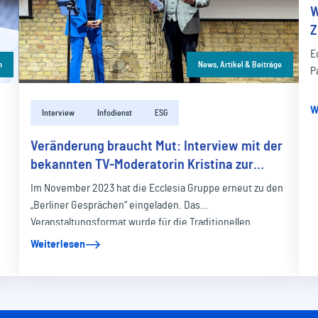
W
Z
E
n
News, Artikel & Beiträge
P
W
Interview
Infodienst
ESG
Veränderung braucht Mut: Interview mit der
bekannten TV-Moderatorin Kristina zur
Mühlen
Im November 2023 hat die Ecclesia Gruppe erneut zu den
„Berliner Gesprächen“ eingeladen. Das
Veranstaltungsformat wurde für die Traditionellen…
Weiterlesen