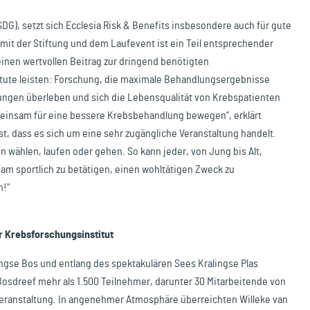
SDG), setzt sich Ecclesia Risk & Benefits insbesondere auch für gute
mit der Stiftung und dem Laufevent ist ein Teil entsprechender
einen wertvollen Beitrag zur dringend benötigten
tute leisten: Forschung, die maximale Behandlungsergebnisse
ngen überleben und sich die Lebensqualität von Krebspatienten
gemeinsam für eine bessere Krebsbehandlung bewegen“, erklärt
t, dass es sich um eine sehr zugängliche Veranstaltung handelt.
 wählen, laufen oder gehen. So kann jeder, von Jung bis Alt,
eam sportlich zu betätigen, einen wohltätigen Zweck zu
n!“
r Krebsforschungsinstitut
gse Bos und entlang des spektakulären Sees Kralingse Plas
sdreef mehr als 1.500 Teilnehmer, darunter 30 Mitarbeitende von
 Veranstaltung. In angenehmer Atmosphäre überreichten Willeke van