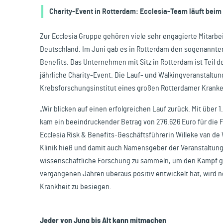
Reisen & Freizeit
Charity-Event in Rotterdam: Ecclesia-Team läuft beim
Zur Ecclesia Gruppe gehören viele sehr engagierte Mitarb
Deutschland. Im Juni gab es in Rotterdam den sogenannten 
Benefits. Das Unternehmen mit Sitz in Rotterdam ist Teil d
jährliche Charity-Event. Die Lauf- und Walkingveranstaltu
Krebsforschungsinstitut eines großen Rotterdamer Krank
„Wir blicken auf einen erfolgreichen Lauf zurück. Mit über
kam ein beeindruckender Betrag von 276.626 Euro für die
Ecclesia Risk & Benefits-Geschäftsführerin Willeke van de
Klinik hieß und damit auch Namensgeber der Veranstaltung i
wissenschaftliche Forschung zu sammeln, um den Kampf ge
vergangenen Jahren überaus positiv entwickelt hat, wird n
Krankheit zu besiegen.
Jeder von Jung bis Alt kann mitmachen