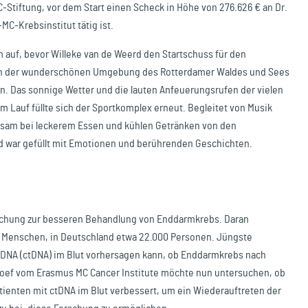
-Stiftung, vor dem Start einen Scheck in Höhe von 276.626 € an Dr.
MC-Krebsinstitut tätig ist.
uf, bevor Willeke van de Weerd den Startschuss für den
h in der wunderschönen Umgebung des Rotterdamer Waldes und Sees
. Das sonnige Wetter und die lauten Anfeuerungsrufen der vielen
 Lauf füllte sich der Sportkomplex erneut. Begleitet von Musik
nsam bei leckerem Essen und kühlen Getränken von den
d war gefüllt mit Emotionen und berührenden Geschichten.
orschung zur besseren Behandlung von Enddarmkrebs. Daran
00 Menschen, in Deutschland etwa 22.000 Personen. Jüngste
-DNA (ctDNA) im Blut vorhersagen kann, ob Enddarmkrebs nach
rhoef vom Erasmus MC Cancer Institute möchte nun untersuchen, ob
tienten mit ctDNA im Blut verbessert, um ein Wiederauftreten der