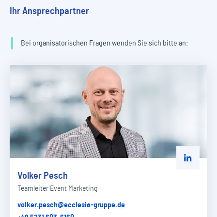
Ihr Ansprechpartner
Bei organisatorischen Fragen wenden Sie sich bitte an:
Zu Linked
Volker Pesch
Teamleiter Event Marketing
volker.pesch@ecclesia-gruppe.de