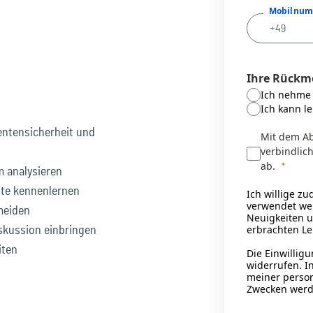
Mobilnu
Ihre Rückm
Ich nehme 
Ich kann l
entensicherheit und
Mit dem Ab
verbindlic
ab.
m analysieren
te kennenlernen
Ich willige z
verwendet we
meiden
Neuigkeiten 
erbrachten Le
skussion einbringen
iten
Die Einwilligu
widerrufen. I
meiner perso
Zwecken werd