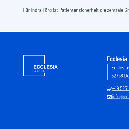
Für Indra Förg ist Patientensicherheit die zentrale
Ecclesia
Ecclesias
32758 D
+49 5231
info@ecc