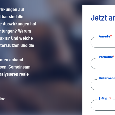
wirkungen auf
äudeversicherung
Inh
Transport & Logistik
ec
Podcasts
Unser Ecclesia-Netzwerk
mobility
Jetzt 
tbar sind die
dukthaftpflichtversicherung
Umw
he Auswirkungen hat
Unser Ecclesia-Netzwerk
ec
Newsletter abonnieren
pension&benefits
richtungen? Warum
Anrede
raxis? Und welche
terstützen und die
ec
travel_risk
Vorname
nomen anhand
esen. Gemeinsam
alysieren reale
Unterneh
E-Mail
ine