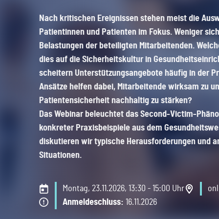
und passende Lösungen für Sie und Ihre
Veranstaltungen und wichtige Termine.
und was Ecclesia so einzigartig macht.
Ihre persönliche sowie berufliche
Rechts- und
Nach kritischen Ereignissen stehen meist die Aus
Geb
Branche entwickeln.
Klicken Sie jetzt rein und bleiben Sie auf dem
Klicken Sie jetzt und entdecken Sie, wer wir
Entwicklung.
Entwicklung von
Schutzlösungen
Patientinnen und Patienten im Fokus. Weniger sich
Laufenden!
sind und wofür wir stehen!
Versicherungsprodukten
Pro
Belastungen der beteiligten Mitarbeitenden. Welc
dies auf die Sicherheitskultur in Gesundheitsein
Mobilität & Transport
scheitern Unterstützungsangebote häufig in der P
Schadenmanagement
Ansätze helfen dabei, Mitarbeitende wirksam zu un
Patientensicherheit nachhaltig zu stärken?
Digitale Sicherheit &
Das Webinar beleuchtet das Second-Victim-Phä
Ihr Service Portal
Technik
konkreter Praxisbeispiele aus dem Gesundheitsw
diskutieren wir typische Herausforderungen und an
Situationen.
Mitarbeitende &
Vorsorge
Montag, 23.11.2026, 13:30 - 15:00 Uhr
onl
Anmeldeschluss:
16.11.2026