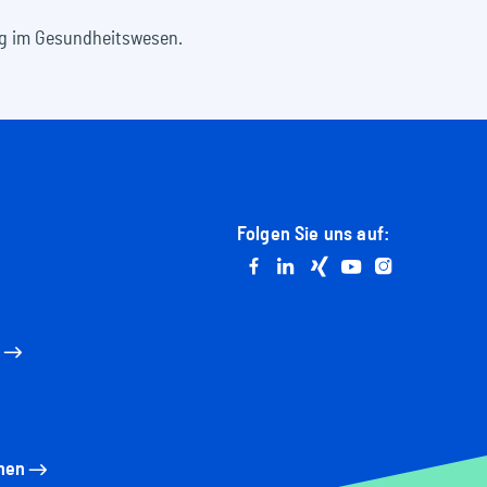
ung im Gesundheitswesen.
Folgen Sie uns auf:
Go to facebook
Go to linkedin
Go to xing
Go to youtube
Go to instag
n
nen