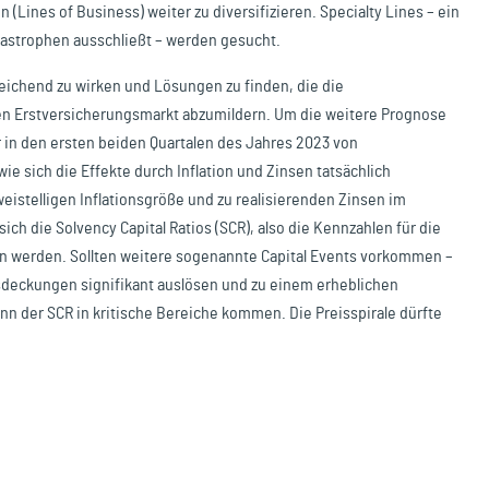
(Lines of Business) weiter zu diversifizieren. Specialty Lines – ein
atastrophen ausschließt – werden gesucht.
eichend zu wirken und Lösungen zu finden, die die
en Erstversicherungsmarkt abzumildern. Um die weitere Prognose
r in den ersten beiden Quartalen des Jahres 2023 von
e sich die Effekte durch Inflation und Zinsen tatsächlich
eistelligen Inflationsgröße und zu realisierenden Zinsen im
ich die Solvency Capital Ratios (SCR), also die Kennzahlen für die
ern werden. Sollten weitere sogenannte Capital Events vorkommen –
gsdeckungen signifikant auslösen und zu einem erheblichen
nn der SCR in kritische Bereiche kommen. Die Preisspirale dürfte