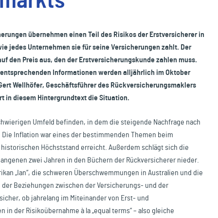
smarkts
rungen übernehmen einen Teil des ­Risikos der Erstversicherer in
wie jedes Unternehmen sie für seine Versicherungen zahlt. Der
 auf den Preis aus, den der Erstversicherungskunde zahlen muss.
entsprechenden Informationen werden alljährlich im ­Oktober
ert Wellhöfer, Geschäftsführer des Rückversicherungsmaklers
 in diesem Hintergrundtext die Situation.
chwierigen Umfeld befinden, in dem die steigende Nachfrage nach
. Die Inflation war eines der bestimmenden Themen beim
 historischen Höchststand erreicht. Außerdem schlägt sich die
angenen zwei Jahren in den Büchern der Rückversicherer nieder.
rrikan „Ian“, die schweren Überschwemmungen in Australien und die
g der Beziehungen zwischen der Versicherungs- und der
sicher, ob jahrelang im Miteinander von Erst- und
 in der Risikoübernahme à la „equal terms“ – also gleiche