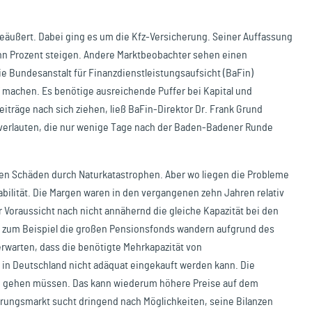
geäußert. Dabei ging es um die Kfz-Versicherung. Seiner Auffassung
n Prozent steigen. Andere Marktbeobachter sehen einen
ie Bundesanstalt für Finanzdienstleistungsaufsicht (BaFin)
“ machen. Es benötige ausreichende Puffer bei Kapital und
iträge nach sich ziehen, ließ BaFin-Direktor Dr. Frank Grund
 verlauten, die nur wenige Tage nach der Baden-Badener Runde
nsen Schäden durch Naturkatastrophen. Aber wo liegen die Probleme
abilität. Die Margen waren in den vergangenen zehn Jahren relativ
er Voraussicht nach nicht annähernd die gleiche Kapazität bei den
e zum Beispiel die großen Pensionsfonds wandern aufgrund des
erwarten, dass die benötigte Mehrkapazität von
 in Deutschland nicht adäquat eingekauft werden kann. Die
iko gehen müssen. Das kann wiederum höhere Preise auf dem
rungsmarkt sucht dringend nach Möglichkeiten, seine Bilanzen