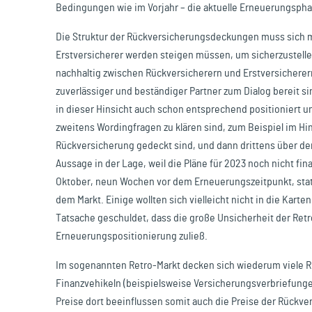
Bedingungen wie im Vorjahr – die aktuelle Erneuerungsp
Die Struktur der Rückversicherungsdeckungen muss sich mit
Erstversicherer werden steigen müssen, um sicherzustell
nachhaltig zwischen Rückversicherern und Erstversicherern 
zuverlässiger und beständiger Partner zum Dialog bereit s
in dieser Hinsicht auch schon entsprechend positioniert un
zweitens Wordingfragen zu klären sind, zum Beispiel im Hinb
Rückversicherung gedeckt sind, und dann drittens über d
Aussage in der Lage, weil die Pläne für 2023 noch nicht f
Oktober, neun Wochen vor dem Erneuerungszeitpunkt, statt
dem Markt. Einige wollten sich vielleicht nicht in die Kart
Tatsache geschuldet, dass die große Unsicherheit der Ret
Erneuerungspositionierung zuließ.
Im sogenannten Retro-Markt decken sich wiederum viele R
Finanzvehikeln (beispielsweise Versicherungsverbriefunge
Preise dort beeinflussen somit auch die Preise der Rückv