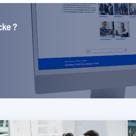
cke ?