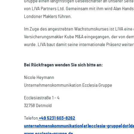
Gruppe einen langfristigen Gesellschafter an unserer Seit
von LIVA Partners Ltd. Gemeinsam mit ihm wird Alan Hands
Londoner Maklers führen.
Im Zuge des angestrebten Wachstumskurses ist LIVA eine 
Versicherungsmakler Kube M&A eingegangen, der von dem 
wurde. LIVA baut damit seine internationale Präsenz weiter
Bei Rückfragen wenden Sie sich bitte an:
Nicole Heymann
Unternehmenskommunikation Ecclesia Gruppe
Ecclesiastraße 1 - 4
32758 Detmold
Telefon
+49 5231 603-8262
unternehmenskommunikation(at)ecclesia-gruppe(dot)d
www.ecclesia-gruppe.de