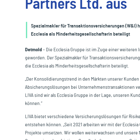
Partners Ltd. aus
Reisen & Freizeit
Spezialmakler für Transaktionsversicherungen (W&I) hat
Ecclesia als Minderheitsgesellschafterin beteiligt
Detmold
– Die Ecclesia Gruppe ist im Zuge einer weiteren 
geworden. Der Spezialmakler für Transaktionsversicherunge
die Ecclesia als Minderheitsgesellschafterin beteiligt.
„Der Konsolidierungstrend in den Märkten unserer Kunde
Absicherungslösungen bei Unternehmenstransaktionen verst
LIVA sind wir als Ecclesia Gruppe in der Lage, unseren Ku
können.“
LIVA bietet verschiedene Versicherungslösungen für Risi
entstehen können. „Seit 2021 arbeiten wir mit der Eccles
Projekte umsetzen. Wir wollen weiterwachsen und unsere Ma