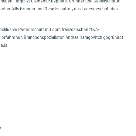
e haben“, ergänzt Clemens Kueppers, Gründer und Gesellschafter
, ebenfalls Gründer und Gesellschafter, das Tagesgeschäft des
exklusive Partnerschaft mit dem französischen M&A-
erfahrenen Branchenspezialisten Andras Haragovitch gegründet
 aus.
e