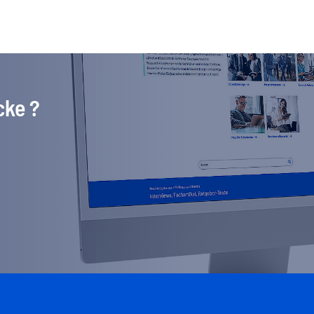
cke ?