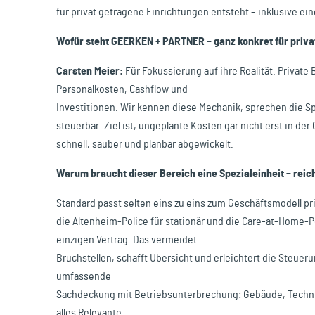
für privat getragene Einrichtungen entsteht – inklusive ei
Wofür steht GEERKEN + PARTNER – ganz konkret für privat
Carsten Meier:
Für Fokussierung auf ihre Realität. Private
Personalkosten, Cashflow und
Investitionen. Wir kennen diese Mechanik, sprechen die 
steuerbar. Ziel ist, ungeplante Kosten gar nicht erst in d
schnell, sauber und planbar abgewickelt.
Warum braucht dieser Bereich eine Spezialeinheit – reic
Standard passt selten eins zu eins zum Geschäftsmodell pri
die Altenheim-Police für stationär und die Care-at-Home-P
einzigen Vertrag. Das vermeidet
Bruchstellen, schafft Übersicht und erleichtert die Steueru
umfassende
Sachdeckung mit Betriebsunterbrechung: Gebäude, Techni
alles Relevante