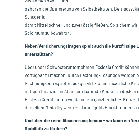
zusammen denkt. Dazu
gehören die Optimierung von Selbstbehalten, Beitragszyk
Schadenfall –
damit Mittel schnell und zuverlässig fließen. So sichern wir
Spielraum zu bewahren.
Neben Versicherungsfragen spielt auch die kurzfristige Li
unterstützen?
Über unser Schwesterunternehmen Ecclesia Credit können 
verfügbar zu machen. Durch Factoring-Lösungen werden o
Rechnungsbetrag sofort ausgezahlt – ohne zusätzliche Kre
nötigen finanziellen Atem, um laufende Kosten zu decken o
Ecclesia Credit bieten wir damit ein ganzheitliches Konzep
derselben Medaille, wenn es darum geht, Einrichtungen langf
Und über die reine Absicherung hinaus – wo kann ein Ve
Stabilität zu fördern?