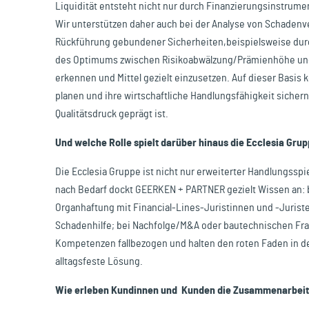
Liquidität entsteht nicht nur durch Finanzierungsinstrumen
Wir unterstützen daher auch bei der Analyse von Schadenve
Rückführung gebundener Sicherheiten,beispielsweise durc
des Optimums zwischen Risikoabwälzung/Prämienhöhe und Eig
erkennen und Mittel gezielt einzusetzen. Auf dieser Basis
planen und ihre wirtschaftliche Handlungsfähigkeit sicher
Qualitätsdruck geprägt ist.
Und welche Rolle spielt darüber hinaus die Ecclesia Grup
Die Ecclesia Gruppe ist nicht nur erweiterter Handlungsspi
nach Bedarf dockt GEERKEN + PARTNER gezielt Wissen an: b
Organhaftung mit Financial-Lines-Juristinnen und -Juriste
Schadenhilfe; bei Nachfolge/M&A oder bautechnischen Frag
Kompetenzen fallbezogen und halten den roten Faden in de
alltagsfeste Lösung.
Wie erleben Kundinnen und Kunden die Zusammenarbeit 