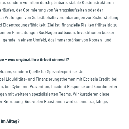
te, sondern vor allem durch planbare, stabile Kostenstrukturen.
rläufen, der Optimierung von Vertragslaufzeiten oder der
h Prüfungen von Selbstbehaltsvereinbarungen zur Sicherstellung
entragungsfähigkeit. Ziel ist, finanzielle Risiken frühzeitig zu
 können Einrichtungen Rücklagen aufbauen, Investitionen besser
n –gerade in einem Umfeld, das immer stärker von Kosten- und
pe – was ergänzt Ihre Arbeit sinnvoll?
elraum, sondern Quelle für Spezialexpertise. Je
ei Liquiditäts- und Finanzierungsthemen mit Ecclesia Credit, bei
n, bei Cyber mit Prävention, Incident Response und koordinierter
en mit weiteren spezialisierten Teams. Wir kuratieren diese
r Betreuung. Aus vielen Bausteinen wird so eine tragfähige,
im Alltag?