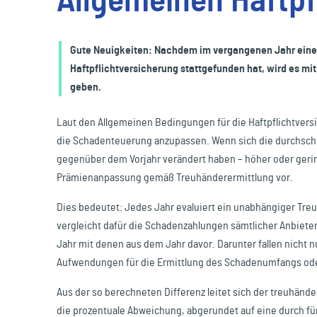
Allgemeinen Haftpf
Reisen & Freizeit
Gute Neuigkeiten: Nachdem im vergangenen Jahr ein
Haftpflichtversicherung stattgefunden hat, wird es mi
geben.
Laut den Allgemeinen Bedingungen für die Haftpflichtversi
die Schadenteuerung anzupassen. Wenn sich die durchschn
gegenüber dem Vorjahr verändert haben – höher oder geri
Prämienanpassung gemäß Treuhänderermittlung vor.
Dies bedeutet: Jedes Jahr evaluiert ein unabhängiger Tr
vergleicht dafür die Schadenzahlungen sämtlicher Anbiete
Jahr mit denen aus dem Jahr davor. Darunter fallen nicht 
Aufwendungen für die Ermittlung des Schadenumfangs od
Aus der so berechneten Differenz leitet sich der treuhände
die prozentuale Abweichung, abgerundet auf eine durch fünf 