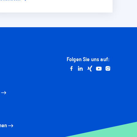
Folgen Sie uns auf:
Go to facebook
Go to linkedin
Go to xing
Go to youtube
Go to instag
n
nen