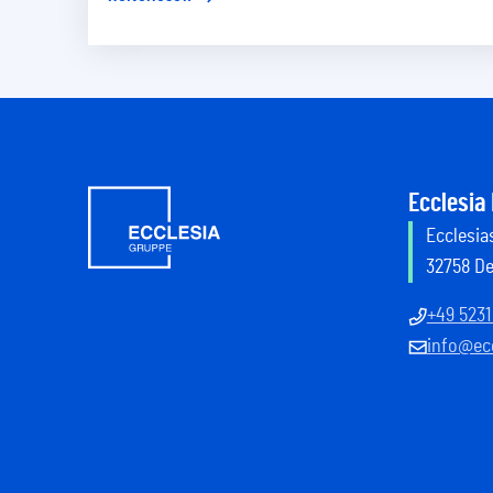
Ecclesia
Ecclesias
32758 D
+49 5231
info@ecc