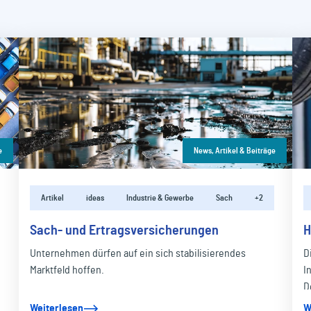
e
News, Artikel & Beiträge
Artikel
ideas
Industrie & Gewerbe
Sach
+2
Sach- und Ertragsversicherungen
H
Unternehmen dürfen auf ein sich stabilisierendes
D
Marktfeld hoffen.
I
D
Weiterlesen
W