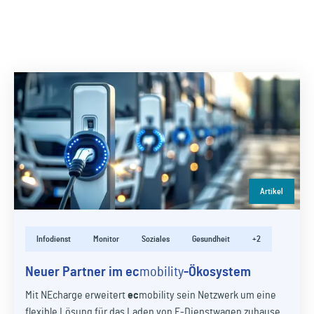
Artikel
Infodienst
Monitor
Soziales
Gesundheit
+2
Neuer Partner im
ec
mobility
-Ökosystem
Mit NEcharge erweitert
ec
mobility
sein Netzwerk um eine
flexible Lösung für das Laden von E-Dienstwagen zuhause.