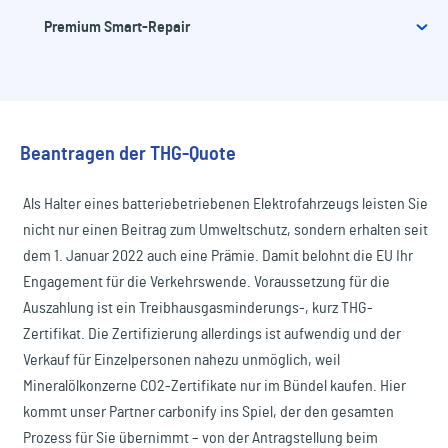
Premium Smart-Repair
Die Werkstattpartner von riparo bieten Ihnen ein
Glasschäden
Höchstmaß an Qualität und geben bis zu sechs Jahre
Garantie auf ausgeführte Karosserie- und Lackschäden
Auch bei Glasschäden profitieren unsere Kunden von
Premium Smart-Repair
sowie den Eintritt in die Herstellergarantie. Ein besonderer
zahlreichen Vorteilen. Der mobile Service unseres Partners
Service ist dabei der Hol- und Bringservice, der den
Beantragen der THG-Quote
Junited Autoglas ermöglicht schnelle und zuverlässige
Prozess besonders komfortabel gestaltet.
Kleine Schäden wie Kratzer, Dellen oder Steinschläge
Reparaturen vor Ort. Während bei der Reparatur von
können kostengünstig mit Smart-Repair behoben werden.
Als Halter eines batteriebetriebenen Elektrofahrzeugs leisten Sie
Fahrzeugverglasungen eine Garantie von zwölf Jahren auf
Unsere Partnerwerkstätten der LPS-Firmengruppe
nicht nur einen Beitrag zum Umweltschutz, sondern erhalten seit
Dichtigkeit gewährt wird, umfassen
verwenden patentierte Reparaturtechniken, um das
dem 1. Januar 2022 auch eine Prämie. Damit belohnt die EU Ihr
Steinschlagreparaturen eine Garantiezeit von 24 Monaten.
Aussehen Ihres Fahrzeugs zu verbessern, während die
Engagement für die Verkehrswende. Voraussetzung für die
Ihre Vorteile auf einen Blick:
Kosten niedrig gehalten werden. Dabei arbeiten die
Auszahlung ist ein Treibhausgasminderungs-, kurz THG-
sogenannten Lackdoktoren unter anderem mit einer
Zertifikat. Die Zertifizierung allerdings ist aufwendig und der
Aktive Terminvereinbarung durch die Werkstatt
speziellen Lackiertechnik, bei der nicht gleich das
Verkauf für Einzelpersonen nahezu unmöglich, weil
Feste Stundensätze und Großkundenrabatte für alle
komplette Bauteil inklusive dem angrenzenden Bauteil
Mineralölkonzerne CO2-Zertifikate nur im Bündel kaufen. Hier
Kunden
lackiert werden muss, um Farbunterschiede zu vermeiden.
kommt unser Partner carbonify ins Spiel, der den gesamten
Kostenfreie Mobilitätserhaltung während der Reparatur
Auch bei kleineren Dellen können die Profis schnelle und
Prozess für Sie übernimmt – von der Antragstellung beim