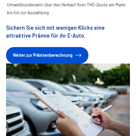
durch einen Ersatzwagen (Kleinwagen)
unkomplizierte Hilfe bieten. Da der Lack dabei oftmals
Umweltbundesamt über den Verkauf Ihrer THG-Quote am Markt
keinen Schaden nimmt, werden die Beulen mit
bis hin zur Auszahlung.
verschiedenen Druck- und Zugwerkzeugen kostengünstig
Sichern Sie sich mit wenigen Klicks eine
beseitigt.
attraktive Prämie für ihr E-Auto.
Ihr Fahrzeug bleibt somit stets in optimalem Zustand.
Weiter zur Prämienberechnung